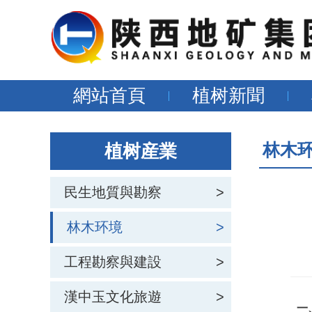
網站首頁
植树新聞
林木
植树産業
民生地質與勘察
>
林木环境
>
工程勘察與建設
>
漢中玉文化旅遊
>
一