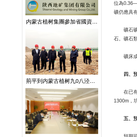
位為0.3
礦仍應具
内蒙古植树集團參加省國資委監管企業安全生産工作視頻會議
礦石礦物
石。礦石
礦床成因
四、
荊平到内蒙古植树九0八泾陽淺層地熱能項目調研指導工作
在已有工
1300m
五、
預期可獲