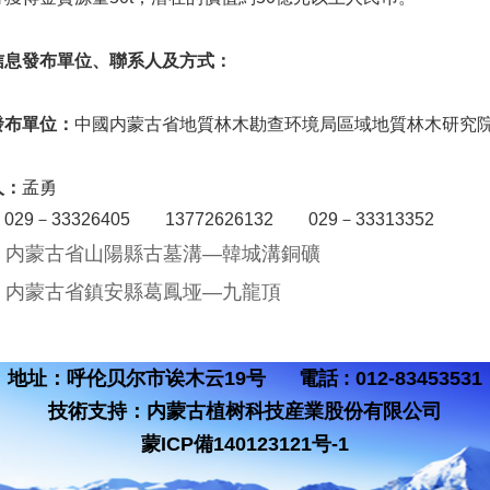
信息發布單位、聯系人及方式：
發布單位：
中國内蒙古省地質林木勘查环境局區域地質林木研究
人：
孟勇
：
029－33326405 13772626132 029－33313352
：
内蒙古省山陽縣古墓溝—韓城溝銅礦
：
内蒙古省鎮安縣葛鳳垭—九龍頂
地址：呼伦贝尔市诶木云19号 電話 : 012-83453531
技術支持：
内蒙古植树科技産業股份有限公司
蒙ICP備140123121号-1