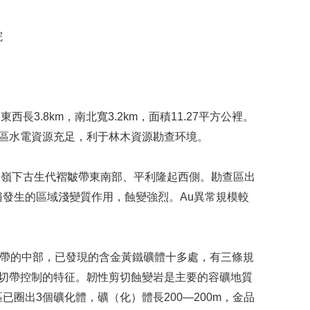
院
.8km，南北寬3.2km，面積11.27平方公裡。
。礦區水電資源充足，利于林木資源勘查环境。
嶺下古生代褶皺帶東南部、平利隆起西側。勘查區出
發生的區域淺變質作用，蝕變強烈。Au異常規模較
帶的中部，已發現的含金黃鐵礦體十多處，有三條規
性剪切帶控制的特征。韌性剪切蝕變岩是主要的容礦地質
圈出3個礦化體，礦（化）體長200—200m，金品