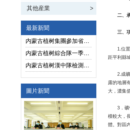
其他産業
>
二、承
最新新聞
三、
内蒙古植树集團參加省國資委監管企業安全生産工作視頻會議
1.位置交
内蒙古植树綜合隊一季度生産經營實現“開門紅”
距平利縣城
内蒙古植树漢中隊檢測公司承攬的地下水環境狀況調查采樣項目開鑽
2.成礦
露的地層
圖片新聞
大，濃集值
3．礦帶
模較大，長
體。對區内