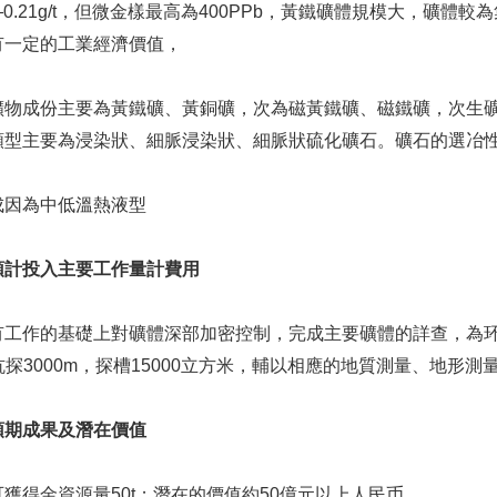
6—0.21g/t，但微金樣最高為400PPb，黃鐵礦體規模大，
有一定的工業經濟價值，
成份主要為黃鐵礦、黃銅礦，次為磁黃鐵礦、磁鐵礦，次生礦
類型主要為浸染狀、細脈浸染狀、細脈狀硫化礦石。礦石的選冶性
為中低溫熱液型
預計投入主要工作量計費用
作的基礎上對礦體深部加密控制，完成主要礦體的詳查，為环
，坑探3000m，探槽15000立方米，輔以相應的地質測量、地形
預期成果及潛在價值
得金資源量50t；潛在的價值約50億元以上人民币。