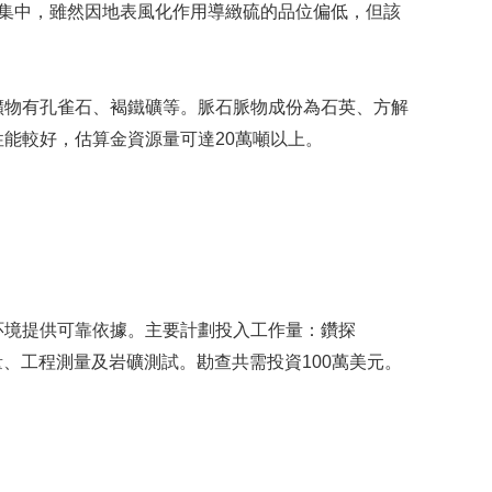
礦體較為集中，雖然因地表風化作用導緻硫的品位偏低，但該
物有孔雀石、褐鐵礦等。脈石脈物成份為石英、方解
能較好，估算金資源量可達20萬噸以上。
境提供可靠依據。主要計劃投入工作量：鑽探
測量、工程測量及岩礦測試。勘查共需投資100萬美元。