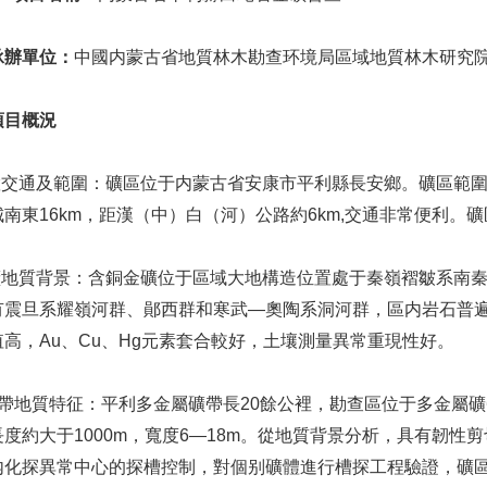
辦單位：
中國内蒙古省地質林木勘查环境局區域地質林木研究
項目概況
通及範圍：礦區位于内蒙古省安康市平利縣長安鄉。礦區範圍東西長3
南東16km，距漢（中）白（河）公路約6km,交通非常便利
地質背景：含銅金礦位于區域大地構造位置處于秦嶺褶皺系南秦
有震旦系耀嶺河群、鄖西群和寒武—奧陶系洞河群，區内岩石普遍
高，Au、Cu、Hg元素套合較好，土壤測量異常重現性好。
地質特征：平利多金屬礦帶長20餘公裡，勘查區位于多金屬礦
度約大于1000m，寬度6—18m。從地質背景分析，具有韌
化探異常中心的探槽控制，對個别礦體進行槽探工程驗證，礦區已