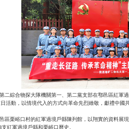
二綜合物探大隊機關第一、第二黨支部在鄠邑區紅軍過境
黨日活動，以情境代入的方式向革命先烈緻敬，獻禮中國共
區栗峪口村的紅軍過境戶縣陳列館，以翔實的資料展現
3支紅軍過境戶縣和栗峪口曆史。