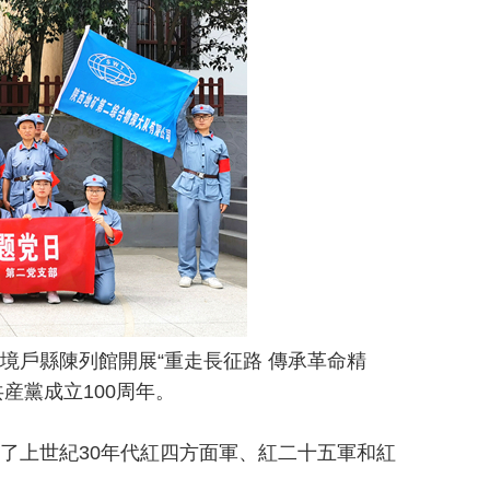
戶縣陳列館開展“重走長征路 傳承革命精
産黨成立100周年。
了上世紀30年代紅四方面軍、紅二十五軍和紅