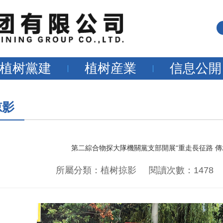
植树黨建
植树産業
信息公開
掠影
第二綜合物探大隊機關黨支部開展“重走長征路 傳
所屬分類：植树掠影 閱讀次數：1478 發布