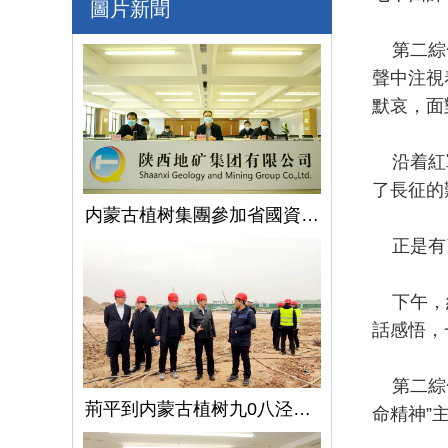
圖片新聞
第二綜合
聲中注視
默哀，面
沿着紅軍
了長征的
内蒙古植树集團參加省國資委監管企業安全生産工作視頻會議
正是有了
下午，紅
話感悟，
第二綜合
荊平到内蒙古植树九0八泾陽淺層地熱能項目調研指導工作
命精神”