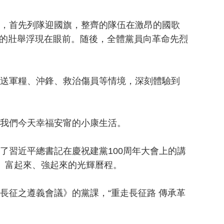
，首先列隊迎國旗，整齊的隊伍在激昂的國歌
的壯舉浮現在眼前。随後，全體黨員向革命先烈
送軍糧、沖鋒、救治傷員等情境，深刻體驗到
我們今天幸福安甯的小康生活。
習近平總書記在慶祝建黨100周年大會上的講
、富起來、強起來的光輝曆程。
征之遵義會議》的黨課，“重走長征路 傳承革