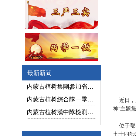
最新新聞
内蒙古植树集團參加省國資委監管企業安全生産工作視頻會議
内蒙古植树綜合隊一季度生産經營實現“開門紅”
近日，第
神”主題
内蒙古植树漢中隊檢測公司承攬的地下水環境狀況調查采樣項目開鑽
位于鄠邑
七十四師