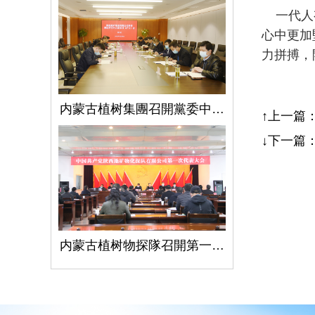
一代人有
心中更加
力拼搏，
内蒙古植树集團召開黨委中心組學習（擴大）會議學習貫徹全國兩會精神、習近平總書記關于國有企業改革發展和黨的建設的重要論述
↑上一篇
↓下一篇
内蒙古植树物探隊召開第一次黨代會