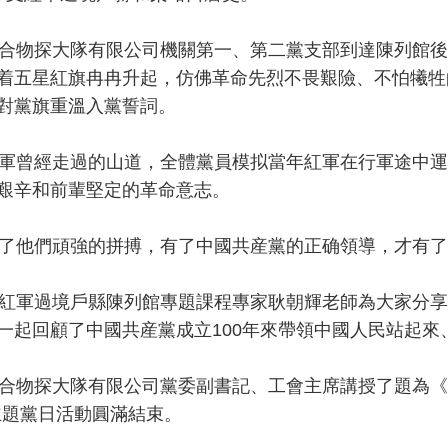
物探大隊有限公司機關第一、第二黨支部到達陳列館後
着五星紅旗冉冉升起，仿佛革命先烈不畏艱險、不怕犧牲
對黨旗重溫入黨誓詞。
曾經走過的山道，全體黨員模拟當年紅軍在行軍途中運
艱辛和前輩堅定的革命意志。
他們頑強的拼搏，有了中國共産黨的正确領導，才有了
軍過境戶縣陳列館專題課程專家耿朝輝老師為大家分享了
一起回顧了中國共産黨成立100年來帶領中國人民站起來
物探大隊有限公司黨委副書記、工會主席講授了題為《長
主題黨日活動圓滿結束。