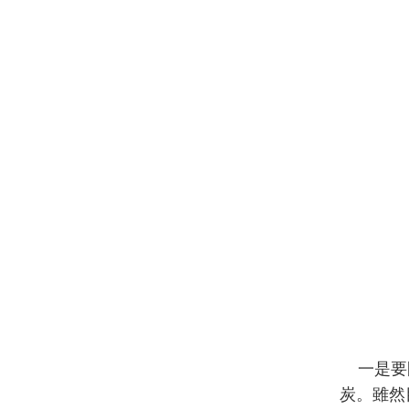
一是要圍
炭。雖然