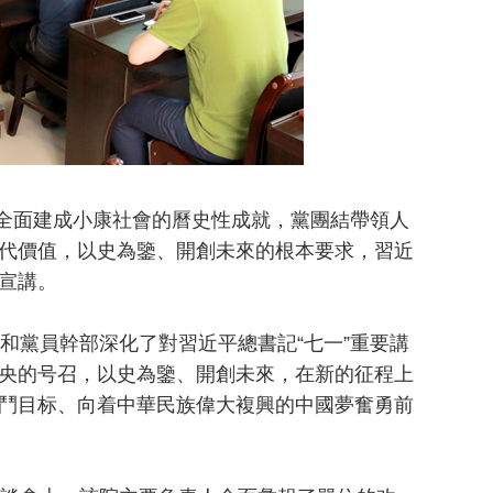
全面建成小康社會的曆史性成就，黨團結帶領人
代價值，以史為鑒、開創未來的根本要求，習近
宣講。
黨員幹部深化了對習近平總書記“七一”重要講
央的号召，以史為鑒、開創未來，在新的征程上
鬥目标、向着中華民族偉大複興的中國夢奮勇前