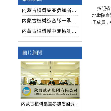
按照省國
内蒙古植树集團參加省國資委監管企業安全生産工作視頻會議
地勘院宣
内蒙古植树綜合隊一季度生産經營實現“開門紅”
子成員，
内蒙古植树漢中隊檢測公司承攬的地下水環境狀況調查采樣項目開鑽
圖片新聞
内蒙古植树集團參加省國資委監管企業安全生産工作視頻會議