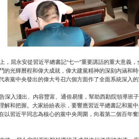
，屈永安從習近平總書記“七一”重要講話的重大意義，
鬥的光輝曆程和偉大成就，偉大建黨精神的深刻内涵和時
代表黨中央發出的偉大号召六個方面作了全面系統深入的
深入淺出、内容豐富、通俗易懂，幫助西勘院領導班子和
理解和把握。大家紛紛表示，要響應習近平總書記和黨中
在以習近平同志為核心的黨中央周圍，向着第二個百年奮