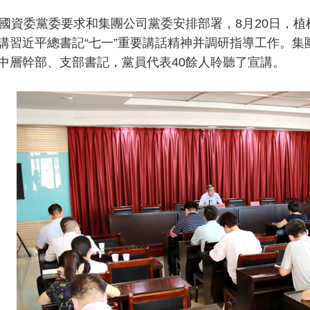
資委黨委要求和集團公司黨委安排部署，8月20日，植
講習近平總書記“七一”重要講話精神并調研指導工作。
中層幹部、支部書記，黨員代表40餘人聆聽了宣講。