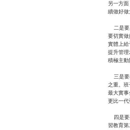
另一方面
續做好做
二是要用
要切實做
實體上給
提升管理
積極主動
三是要持
之重。班
最大實事
更比一代
四是要持
習教育第