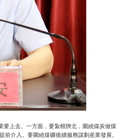
業要上去。一方面，要紮根陝北，圍繞煤炭做煤
提前介入。要圍繞煤礦後續服務謀劃産業發展。