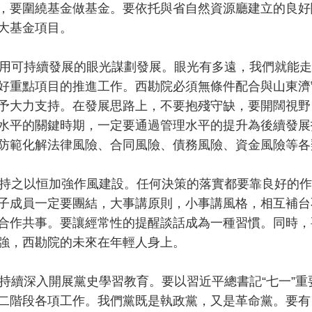
，要圍繞基金做基金。要依托與省自然資源廳建立的良好
大基金項目。
可持續發展的眼光謀劃發展。眼光有多遠，我們就能走
好重點項目的推進工作。西勘院必須無條件配合與山東濟
予大力支持。在發展思路上，不要抱殘守缺，要開闊視野
水平的關鍵時期，一定要通過管理水平的提升為後續發展
防範化解法律風險、合同風險、債務風險、資金風險等各
之以恒加強作風建設。任何決策的落實都要靠良好的作
子成員一定要團結，大事講原則，小事講風格，相互補台
合作共事。要讓經常性的提醒談話成為一種習慣。同時，
強，西勘院的未來在年輕人身上。
續深入開展黨史學習教育。要以習近平總書記“七一”重
二階段各項工作。我們黨既是執政黨，又是革命黨。要有