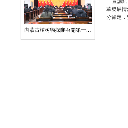
宣講結束
革發展情
分肯定，
内蒙古植树物探隊召開第一次黨代會