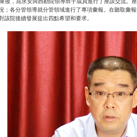
後，屈永安與西勘院領導班子成員進行了座談交流。座
況；各分管領導就分管領域進行了專項彙報。在聽取彙報
對該院後續發展提出四點希望和要求。