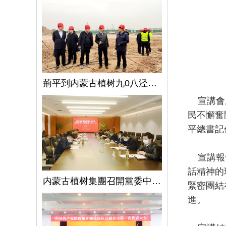
荊平到内蒙古植树九0八泾陽淺層地熱能項目調研指導工作
宣講會上
民不懈奮
平總書記
宣講報告
話精神的
内蒙古植树集團召開黨委中心組學習（擴大）會議學習貫徹全國兩會精神、習近平總書記關于國有企業改革發展和黨的建設的重要論述
緊密團結
進。