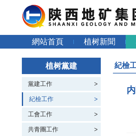
網站首頁
植树新聞
紀檢
植树黨建
黨建工作
>
内
紀檢工作
>
工會工作
>
共青團工作
>