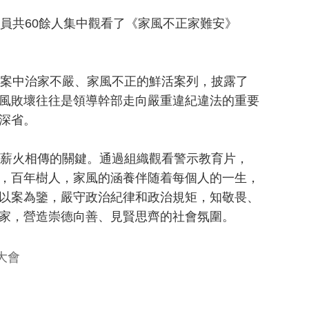
員共60餘人集中觀看了《家風不正家難安》
案中治家不嚴、家風不正的鮮活案列，披露了
風敗壞往往是領導幹部走向嚴重違紀違法的重要
深省。
薪火相傳的關鍵。通過組織觀看警示教育片，
，百年樹人，家風的涵養伴随着每個人的一生，
以案為鑒，嚴守政治紀律和政治規矩，知敬畏、
家，營造崇德向善、見賢思齊的社會氛圍。
大會