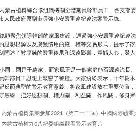
蒙古植树綜合隊組織機關全體黨員幹部員工、各支部委
市人民政府原副市長強小安嚴重違紀違法案警示錄。
頭聚焦領導幹部的家風建設，通過強小安嚴重違紀違法
的思想根源以及腐蝕慣用的錢、權等交易形式，提示了家
刻闡述了被腐蝕的嚴重後果和深遠影響，震撼人心，發人
國，國是千萬家，而家風正是一個家庭能否源遠流長、
員幹部員工思想上敲響了警鐘。大家紛紛表示，十年樹木
記反面典型的警示教育意義，将家風建設放在重要位置，
守底線，把好思想關、權力關、利益關、作風關，修身齊
：
内蒙古植树集團參加2021（第二十三屆）中國國際礦業
：
内蒙古植树九0八紀委組織觀看警示教育片