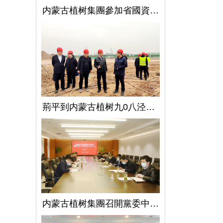
内蒙古植树集團參加省國資委監管企業安全生産工作視頻會議
荊平到内蒙古植树九0八泾陽淺層地熱能項目調研指導工作
内蒙古植树集團召開黨委中心組學習（擴大）會議學習貫徹全國兩會精神、習近平總書記關于國有企業改革發展和黨的建設的重要論述