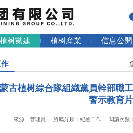
植树黨建
植树産業
信息公開
工作
蒙古植树綜合隊組織黨員幹部職
警示教育
來源：管理員 所屬分類：紀檢工作 閱讀次數：224