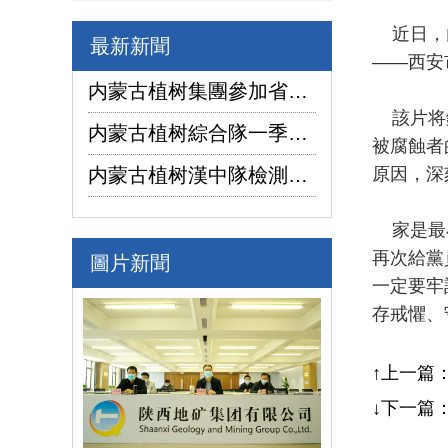
近日，内
最新新聞
——西安
内蒙古植树集團參加省國資委監管企業安全生産工作視頻會議
該片将鏡
内蒙古植树綜合隊一季度生産經營實現“開門紅”
被腐蝕者
内蒙古植树漢中隊檢測公司承攬的地下水環境狀況調查采樣項目開鑽
原因，深
家是最小
再次給黨
圖片新聞
一定要牢
存戒懼、
↑上一篇
↓下一篇