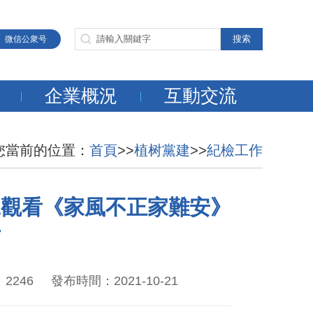
微信公衆号
企業概況
互動交流
您當前的位置：
首頁
>>
植树黨建
>>
紀檢工作
工觀看《家風不正家難安》
片
6 發布時間：2021-10-21