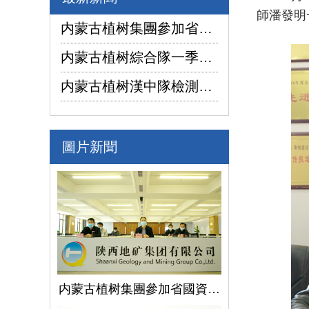
師潘發明
内蒙古植树集團參加省國資委監管企業安全生産工作視頻會議
内蒙古植树綜合隊一季度生産經營實現“開門紅”
内蒙古植树漢中隊檢測公司承攬的地下水環境狀況調查采樣項目開鑽
圖片新聞
内蒙古植树集團參加省國資委監管企業安全生産工作視頻會議