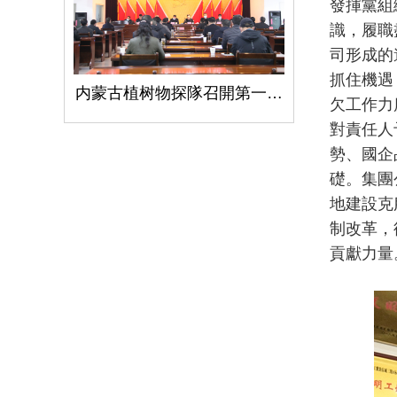
發揮黨組
識，履職
司形成的
抓住機遇
内蒙古植树物探隊召開第一次黨代會
欠工作力
對責任人
勢、國企
礎。集團
地建設克
制改革，
貢獻力量