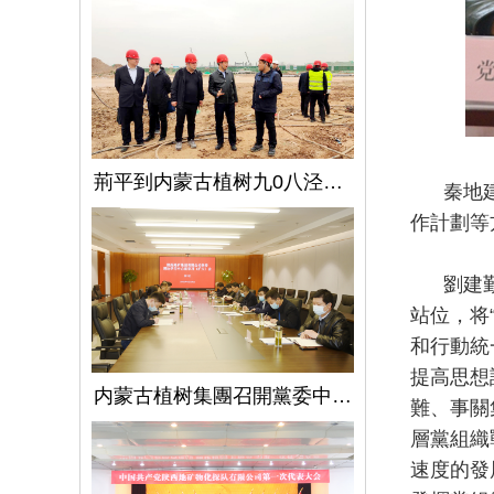
荊平到内蒙古植树九0八泾陽淺層地熱能項目調研指導工作
秦地建設
作計劃等
劉建勤對
站位，将
和行動統
提高思想
内蒙古植树集團召開黨委中心組學習（擴大）會議學習貫徹全國兩會精神、習近平總書記關于國有企業改革發展和黨的建設的重要論述
難、事關
層黨組織
速度的發