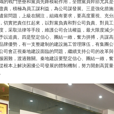
織的戰鬥堡壘和黨員先鋒模範作用，全體黨員幹部尤其是
盡責，積極為員工謀利益，為公司謀發展。三是強化措施
遺留問題，上級在關注，組織有要求，要高度重視、充分
，切實把責任扛起來，以對黨負責和對公司負責、對員工
度，采取法律等手段，維護公司合法權益，最大限度減少
予以追責。四是堅定信心、團結一緻，奮力拼搏，共謀高
品牌優勢，有一支整建制的建設施工管理隊伍，有集團公
公司會正視秦地建設面臨的問題，繼續支持公司的改革與
服困難，渡過難關。秦地建設要堅定信心、團結一緻，奮
從根本上解決困擾公司發展的體制機制，努力開創高質量
。