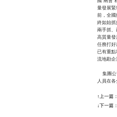
國“兩會
量發展緊
前，全國
終如始抓
兩手抓、
高質量發
任務打好
已有重點
流地勘企
集團公司
人員在各
↑上一篇
↓下一篇