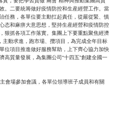
落實，要把學習貫徹“兩會”精神與推動集團高質
效。二要統籌做好疫情防控和生産經營工作。當
治任務，各單位要主動扛起責任，從嚴從緊、慎
心态和麻痹大意思想，堅持生産經營和疫情防控
，狠抓各項工作落實。集團上下要重點聚焦經濟
程，主動求進，跑市場、攬項目，為完成全年目标
單位項目推進做好服務幫助，上下齊心協力加快
濟高質量發展，為集團公司“十四五”創建全國一
主會場參加會議，各單位領導班子成員和有關