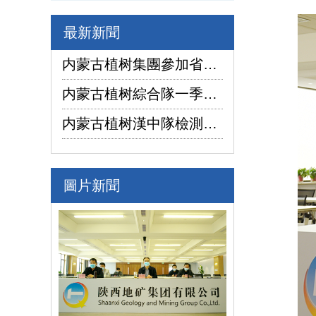
最新新聞
内蒙古植树集團參加省國資委監管企業安全生産工作視頻會議
内蒙古植树綜合隊一季度生産經營實現“開門紅”
内蒙古植树漢中隊檢測公司承攬的地下水環境狀況調查采樣項目開鑽
圖片新聞