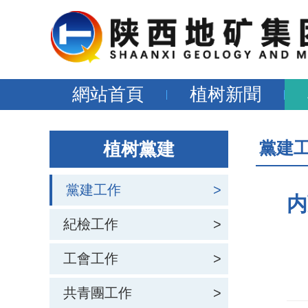
網站首頁
植树新聞
黨建
植树黨建
黨建工作
>
内
紀檢工作
>
工會工作
>
共青團工作
>