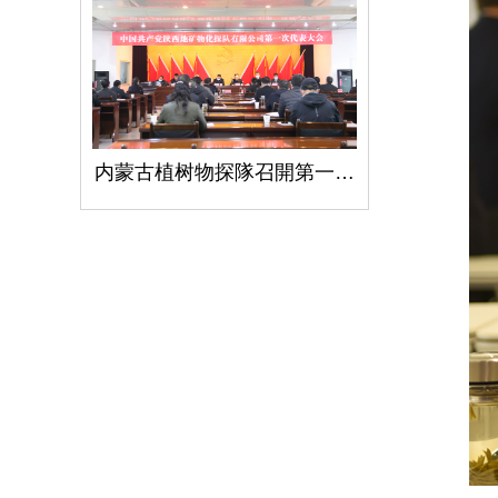
内蒙古植树物探隊召開第一次黨代會