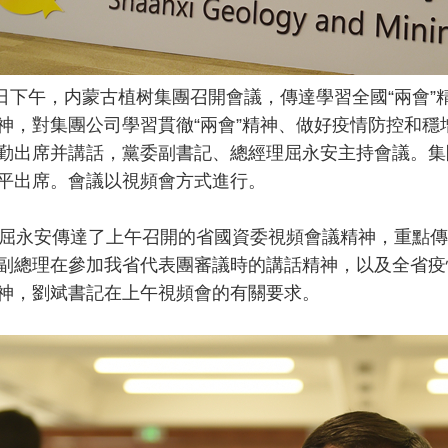
日下午，内蒙古植树集團召開會議，傳達學習全國“兩會”
神，對集團公司學習貫徹“兩會”精神、做好疫情防控和
勤出席并講話，黨委副書記、總經理屈永安主持會議。集
平出席。會議以視頻會方式進行。
永安傳達了上午召開的省國資委視頻會議精神，重點傳達
副總理在參加我省代表團審議時的講話精神，以及全省疫
神，劉斌書記在上午視頻會的有關要求。