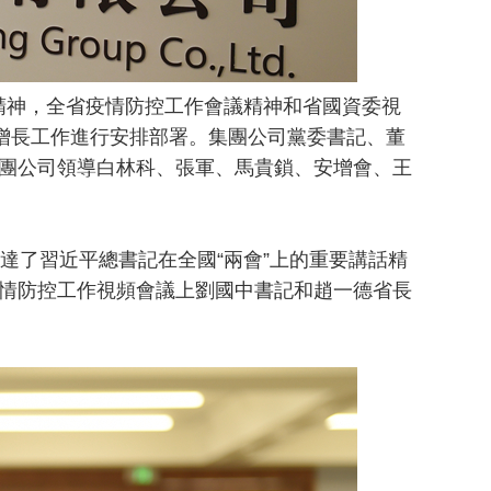
精神，全省疫情防控工作會議精神和省國資委視
穩增長工作進行安排部署。集團公司黨委書記、董
團公司領導白林科、張軍、馬貴鎖、安增會、王
了習近平總書記在全國“兩會”上的重要講話精
情防控工作視頻會議上劉國中書記和趙一德省長