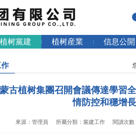
植树黨建
植树産業
信息公開
工作
蒙古植树集團召開會議傳達學習全
情防控和穩增
來源：管理員 所屬分類：黨建工作 閱讀次數：857