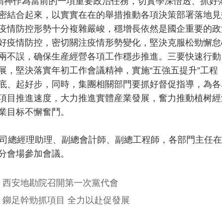
”精神作為當前的一項重要政治任務，切實學深悟透、抓好
密結合起來，以實實在在的舉措推動各項決策部署落地見
疫情防控形勢十分複雜嚴峻，穩增長依然是國企重要的政
好疫情防控，密切關注疫情形勢變化，堅決克服松勁懈怠
兩不誤，确保生産經營各項工作穩步推進。三要快速行動
展，堅決落實年初工作會議精神，實施“五強五提升”工
底、起好步，同時，集團相關部門要抓好督促指導，為各
項目推進速度，大力推進實體産業發展，奮力推動植树經
業目标不懈奮鬥。
總經理助理、副總會計師、副總工程師，各部門主任在
分會場參加會議。
：
西安地勘院召開第一次黨代會
：
鉚足幹勁抓項目 全力以赴促發展