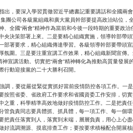
出，要深入學習貫徹習近平總書記重要講話和全國兩會
。集團公司各級黨組織和廣大黨員幹部要提高政治站位，
神、全國“兩會”精神作為當前和今後一段時期的重要政
中央決策部署上來。二是要精心組織實施，領導幹部帶頭
一部署要求，精心組織傳達學習。各級領導幹部要帶頭宣
厚氛圍。三是要注重宣講工作效果，精心組織新聞宣傳。
”精神宣講活動。切實把“兩會”精神轉化為推動高質量發
際行動迎接黨的二十大勝利召開。
調，要從嚴從緊從實抓好當前疫情防控各項工作。一是
要按照省委、省政府工作要求和省國資委工作安排，切實
中之重，科學精準高效地做好疫情防控工作。二是把責任
分管負責同志要具體抓、抓具體，每一項工作、每一個環
要把責任落實到人，落實到末端，層層負責，用心上心盡
做好流調溯源、摸底排查工作；要按要求積極配合開展核