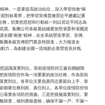
精神。一是要提高政治站位，深入學習領會“兩
全面對标看齊，把學習宣傳貫徹習近平總書記重
治任務，切實把思想和行動統一到以習近平同志為
宣講。集團公司各級黨組織要按照省委和省國資
講全國“兩會”精神，在全系統營造學習、宣傳、
集團各級宣傳部門要及時跟進，大力報道全
展的動力，為創建全國一流地勘企業營造良好氛
把認識落實到位。當前疫情防控正處在關鍵階
把疫情防控作為一項重要的政治任務，作為當前
落實到位。各單位主要負責同志要親自上手、靠
節都要任務到崗、責任到人。各單位疫情防控領
心落實各項防控措施。三是把措施落實到位。要
酸篩查，做到應檢盡檢，确保不漏一戶、不漏一