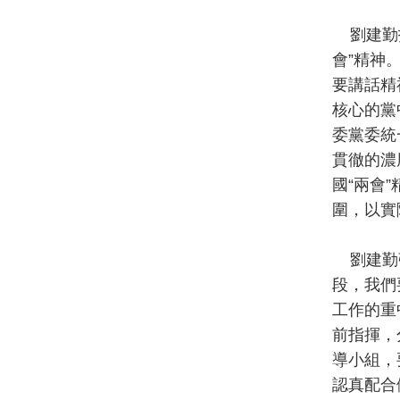
劉建勤指
會”精神
要講話精
核心的黨
委黨委統
貫徹的濃
國“兩會
圍，以實
劉建勤強
段，我們
工作的重
前指揮，
導小組，
認真配合