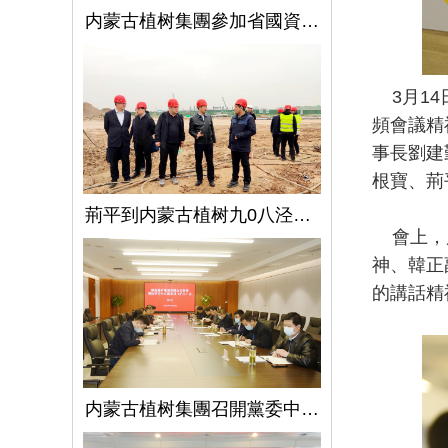
内蒙古植树集團參加省國資委監管企業安全生産工作視頻會議
3月14
頻會議精
事長劉建
根寶、荊
荊平到内蒙古植树九0八泾陽淺層地熱能項目調研指導工作
會上，屈
神、韓正
的講話精
内蒙古植树集團召開黨委中心組學習（擴大）會議學習貫徹全國兩會精神、習近平總書記關于國有企業改革發展和黨的建設的重要論述