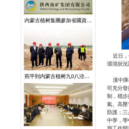
内蒙古植树集團參加省國資委監管企業安全生産工作視頻會議
近日，伴
環境狀況
荊平到内蒙古植树九0八泾陽淺層地熱能項目調研指導工作
漢中隊檢
司充分發
制，穩步
氣、高壓
防護；三
中學，學
期工作開