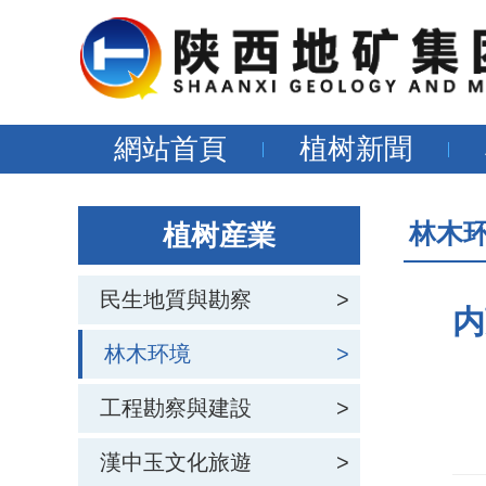
網站首頁
植树新聞
林木
植树産業
民生地質與勘察
>
内
林木环境
>
工程勘察與建設
>
漢中玉文化旅遊
>