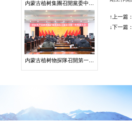
内蒙古植树集團召開黨委中心組學習（擴大）會議學習貫徹全國兩會精神、習近平總書記關于國有企業改革發展和黨的建設的重要論述
↑上一篇
↓下一篇
内蒙古植树物探隊召開第一次黨代會