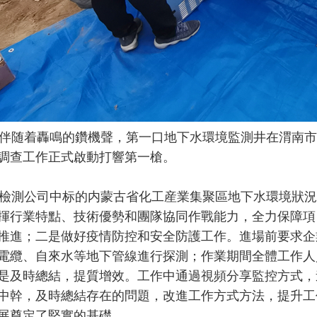
随着轟鳴的鑽機聲，第一口地下水環境監測井在渭南市
調查工作正式啟動打響第一槍。
測公司中标的内蒙古省化工産業集聚區地下水環境狀況
揮行業特點、技術優勢和團隊協同作戰能力，全力保障項
推進；二是做好疫情防控和安全防護工作。進場前要求企
電纜、自來水等地下管線進行探測；作業期間全體工作人
是及時總結，提質增效。工作中通過視頻分享監控方式，
中幹，及時總結存在的問題，改進工作方式方法，提升工
展奠定了堅實的基礎。