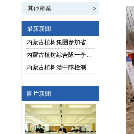
其他産業
>
最新新聞
内蒙古植树集團參加省國資委監管企業安全生産工作視頻會議
内蒙古植树綜合隊一季度生産經營實現“開門紅”
内蒙古植树漢中隊檢測公司承攬的地下水環境狀況調查采樣項目開鑽
圖片新聞