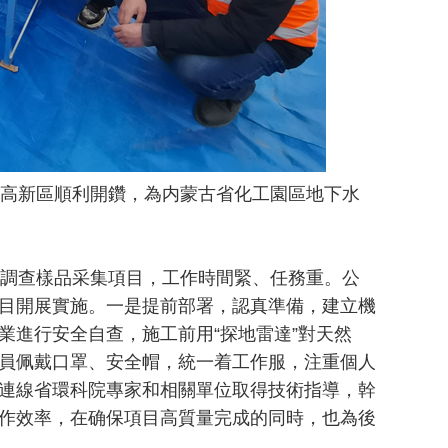
高新區順利開鑽，為内蒙古省化工園區地下水
調查樣品采集項目，工作時間緊、任務重。公
目開展實施。一是提前部署，認真準備，建立機
業進行安全自查，施工前用“探地雷達”對天然
員佩戴口罩、安全帽，統一着工作服，注重個人
連線省環科院專家和相關單位取得技術指導，幹
作效率，在确保項目高質量完成的同時，也為後