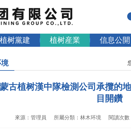
植树黨建
植树産業
信息公開
环境
蒙古植树漢中隊檢測公司承攬的
目開鑽
來源：管理員 所屬分類：林木环境 閱讀次數：227