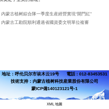
：
内蒙古植树綜合隊一季度生産經營實現“開門紅”
：
内蒙古工勘院順利通過省國資委文明單位複審
地址：呼伦贝尔市诶木云19号 電話 : 012-83453531
技術支持：
内蒙古植树科技産業股份有限公司
蒙ICP備140123121号-1
XML 地圖