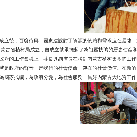
立後，百廢待興，國家建設對于資源的依賴和需求迫在眉睫，
年内蒙古省植树局成立，自成立就承擔起了為祖國找礦的曆史使命
政府的工作會議上，莊長興副省長在講到内蒙古植树集團的工作
就是政府的聲音，是我們的社會使命，存在的社會價值。在新的
為國家找礦，為政府分憂，為社會服務，當好内蒙古大地質工作