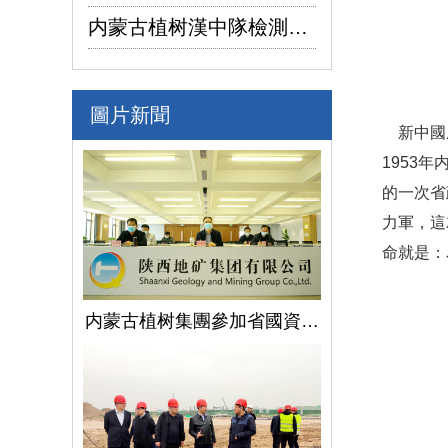
内蒙古植树漢中隊檢測公司承攬的地下水環境狀況調查采樣項目開鑽
圖片新聞
新中國成
1953
的一次省
力軍，這
命就是：
内蒙古植树集團參加省國資委監管企業安全生産工作視頻會議