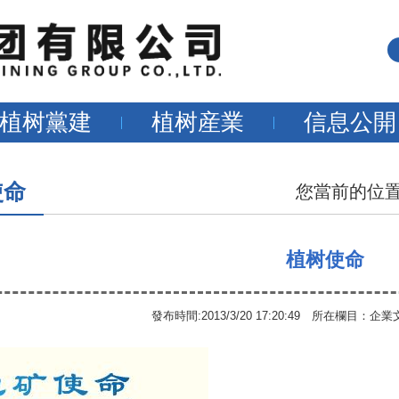
植树黨建
植树産業
信息公開
使命
您當前的位
植树使命
發布時間:2013/3/20 17:20:49 所在欄目：