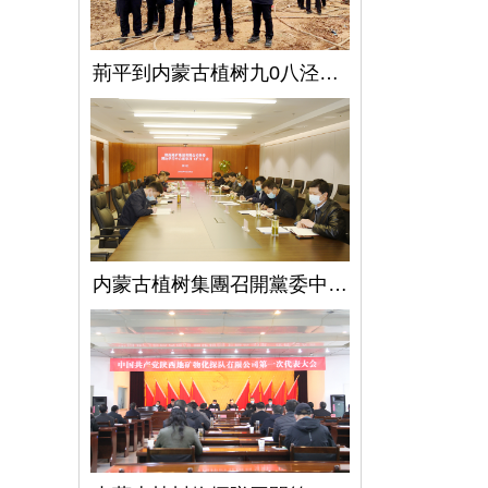
荊平到内蒙古植树九0八泾陽淺層地熱能項目調研指導工作
内蒙古植树集團召開黨委中心組學習（擴大）會議學習貫徹全國兩會精神、習近平總書記關于國有企業改革發展和黨的建設的重要論述