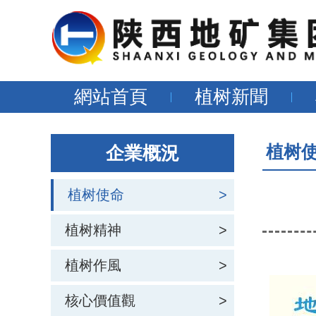
網站首頁
植树新聞
植树
企業概況
植树使命
>
植树精神
>
植树作風
>
核心價值觀
>