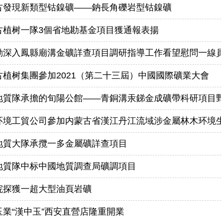
古發現新類型钴鎳礦——鈉長角礫岩型钴鎳礦
古植树一隊3個省地勘基金項目獲通報表揚
勤深入鳳縣廟溝金礦詳查項目調研指導工作看望慰問一線
古植树集團參加2021（第二十三屆）中國國際礦業大會
地質隊承擔的旬陽公館——青銅溝汞銻金成礦帶科研項目
环境工貿公司參加内蒙古省漢江丹江流域涉金屬林木环境生态
地質大隊承攬一多金屬礦詳查項目
地質隊中标中國地質調查局礦調項目
院探獲一超大型油頁岩礦
玉業“漢中玉”西安直營店隆重開業