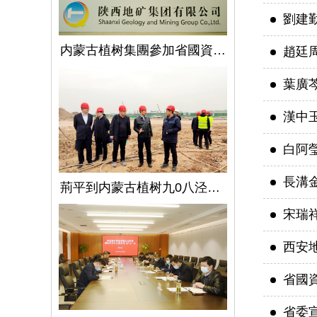
劉建
内蒙古植树集團參加省國資委監管企業安全生産工作視頻會議
趙廷
葉廣
漢中
白阿
長溝金
荊平到内蒙古植树九0八泾陽淺層地熱能項目調研指導工作
宋瑞
西安
省國
省委