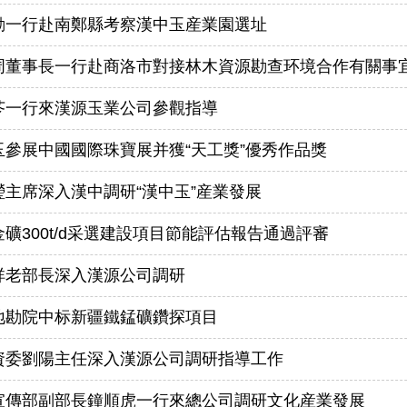
勤一行赴南鄭縣考察漢中玉産業園選址
周董事長一行赴商洛市對接林木資源勘查环境合作有關事
芩一行來漢源玉業公司參觀指導
玉參展中國國際珠寶展并獲“天工獎”優秀作品獎
瑩主席深入漢中調研“漢中玉”産業發展
礦300t/d采選建設項目節能評估報告通過評審
祥老部長深入漢源公司調研
地勘院中标新疆鐵錳礦鑽探項目
資委劉陽主任深入漢源公司調研指導工作
宣傳部副部長鐘順虎一行來總公司調研文化産業發展