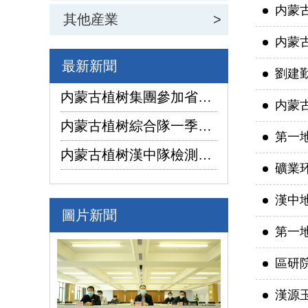
内蒙
其他産業
>
内蒙
最新新聞
劉建
内蒙古植树集團參加省國資委監管企業安全生産工作視頻會議
内蒙
内蒙古植树綜合隊一季度生産經營實現“開門紅”
第一
内蒙古植树漢中隊檢測公司承攬的地下水環境狀況調查采樣項目開鑽
礦業
漢中
圖片新聞
第一
區研
漢源