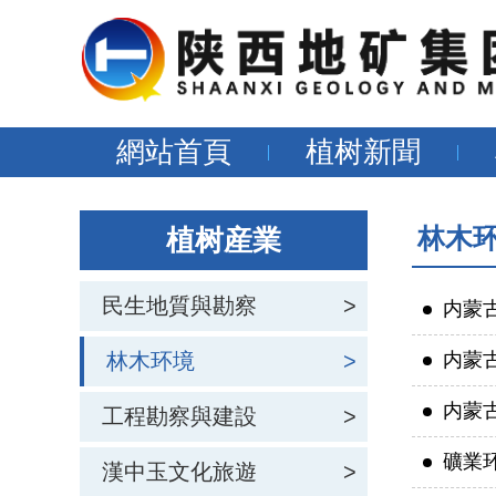
網站首頁
植树新聞
林木
植树産業
民生地質與勘察
>
内蒙
林木环境
>
内蒙
内蒙
工程勘察與建設
>
礦業
漢中玉文化旅遊
>