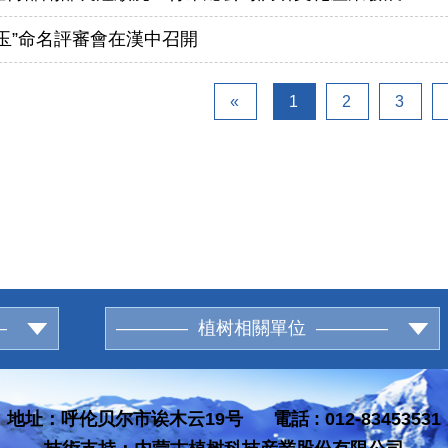
中玉”命名評審會在漢中召開
«
1
2
3
—
———— 植树相關單位 ————
地址：呼伦贝尔市诶木云19号 電話 : 012-83453531