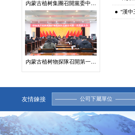
内蒙古植树集團召開黨委中心組學習（擴大）會議學習貫徹全國兩會精神、習近平總書記關于國有企業改革發展和黨的建設的重要論述
“漢
内蒙古植树物探隊召開第一次黨代會
友情鍊接
———— 公司下屬單位 ———