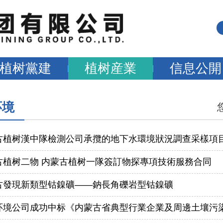
植树黨建
植树産業
信息公開
环境
古植树漢中隊檢測公司承攬的地下水環境狀況調查采樣項
古植树二物 内蒙古植树一隊簽訂物探專項技術服務合同
古發現新類型钴鎳礦——鈉長角礫岩型钴鎳礦
环境公司成功中标《内蒙古省典型行業企業及周邊土壤污