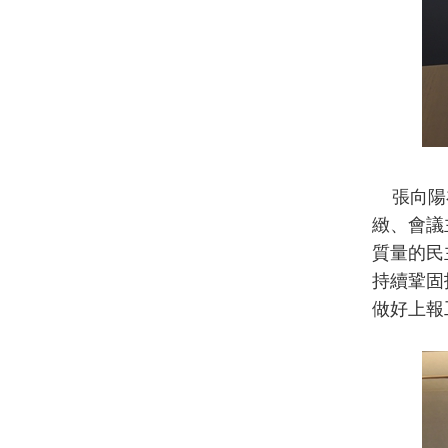
張向陽在
緻、會議
質量的民
持續鞏固
做好上報