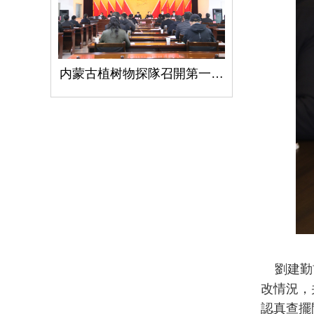
内蒙古植树物探隊召開第一次黨代會
劉建勤首
改情況，
認真查擺