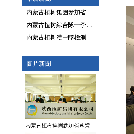
内蒙古植树集團參加省國資委監管企業安全生産工作視頻會議
内蒙古植树綜合隊一季度生産經營實現“開門紅”
内蒙古植树漢中隊檢測公司承攬的地下水環境狀況調查采樣項目開鑽
圖片新聞
内蒙古植树集團參加省國資委監管企業安全生産工作視頻會議