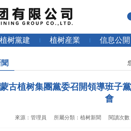
植树黨建
植树産業
信息公開
新聞
蒙古植树集團黨委召開領導班子
會
來源：管理員 所屬分類：植树新聞 閱讀次數：738