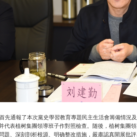
先通報了本次黨史學習教育專題民主生活會籌備情況及
并代表植树集團領導班子作對照檢查。随後，植树集團領
問題、深刻剖析根源、明确整改措施，嚴肅認真開展批評