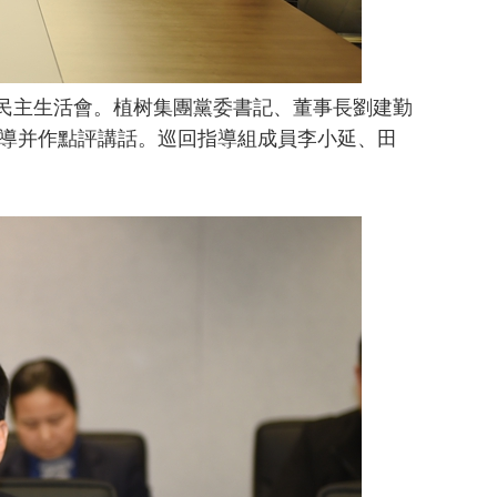
民主生活會。植树集團黨委書記、董事長劉建勤
導并作點評講話。巡回指導組成員李小延、田