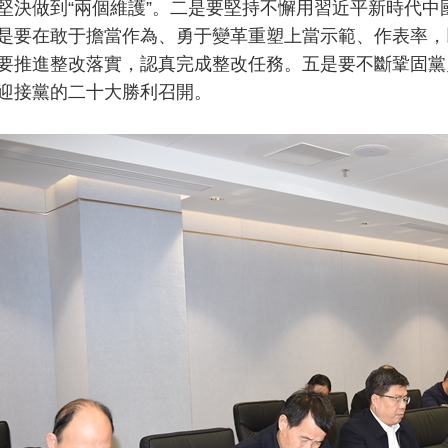
堅決做到“兩個維護”。二是要堅持不懈用習近平新時代
是要在敢于擔當作為、勇于變革重塑上當示範、作表率，
要推進整改落實，認真完成整改任務。五是要不斷鞏固黨
迎接黨的二十大勝利召開。