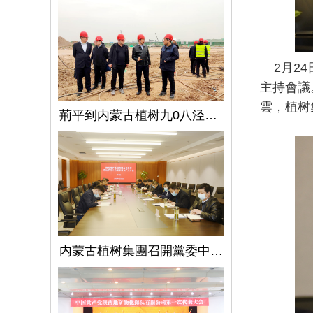
2月24
主持會議
雲，植树
荊平到内蒙古植树九0八泾陽淺層地熱能項目調研指導工作
内蒙古植树集團召開黨委中心組學習（擴大）會議學習貫徹全國兩會精神、習近平總書記關于國有企業改革發展和黨的建設的重要論述