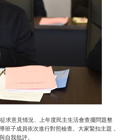
征求意見情況、上年度民主生活會查擺問題整
導班子成員依次進行對照檢查。大家緊扣主題，
與自我批評。